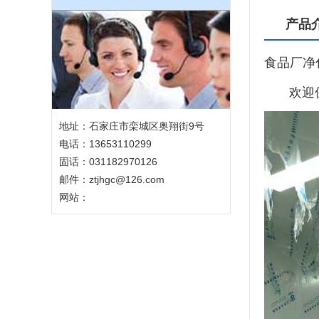
产品
食品厂净
欢迎保
地址：石家庄市栾城区奥翔街9号
电话：13653110299
固话：031182970126
邮件：ztjhgc@126.com
网站：