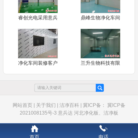
睿创光电采用意兵
鼎峰生物净化车间
达净化板装修
装修采用意兵
净化车间装修客户
兰升生物科技有限
分享采用意兵
公司净化车间
网站首页
|
关于我们
|
洁净百科
|
冀ICP备： 冀ICP备
2021008135号-3
意兵达
河北净化板、洁净板
首页
电话